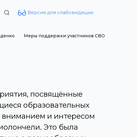
Версия для слабовидящих
Search
for:
рденко
Меры поддержки участников СВО
приятия, посвящённые
ащиеся образовательных
м вниманием и интересом
иолончели. Это была