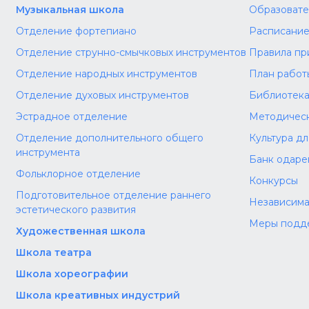
Музыкальная школа
Образовате
Отделение фортепиано
Расписание
Отделение струнно-смычковых инструментов
Правила пр
Отделение народных инструментов
План работ
Отделение духовых инструментов
Библиотек
Эстрадное отделение
Методическ
Отделение дополнительного общего
Культура д
инструмента
Банк одаре
Фольклорное отделение
Конкурсы
Подготовительное отделение раннего
Независима
эстетического развития
Меры подд
Художественная школа
Школа‌‌‌‌ театра
Школа хореографии
Школа креативных индустрий