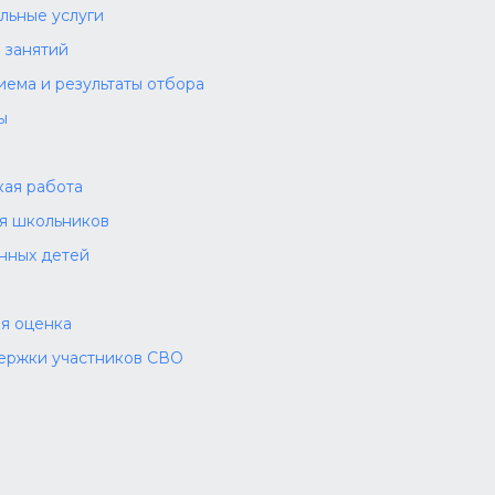
льные услуги
 занятий
иема и результаты отбора
ы
а
ая работа
ля школьников
нных детей
я оценка
ержки участников СВО