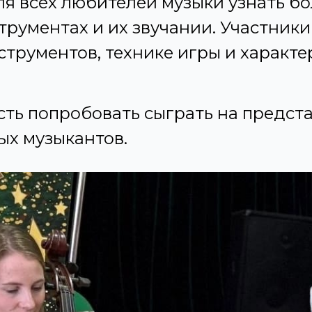
ля всех любителей музыки узнать б
трументах и их звучании. Участник
струментов, технике игры и характ
ть попробовать сыграть на предст
ых музыкантов.