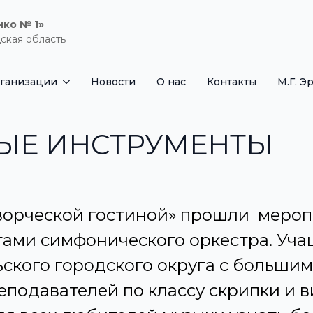
нко № 1»
ская область
рганизации
Новости
О нас
Контакты
М.Г. Э
ЫЕ ИНСТРУМЕНТЫ
Творческой гостиной» прошли меро
тами симфонического оркестра. Уч
ского городского округа с больши
подавателей по классу скрипки и в