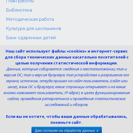
План работы
Библиотека
Методическая работа
Культура для школьников
Банк одаренных детей
Конкурсы
Наш сайт использует файлы «cookies» и интернет-сервис
Независимая оценка
для сбора технических данных касательно посетителей с
целью получения статистической информации.
Меры поддержки участников СВО
Данные, которые собираются: сведения о местоположении; тип и
версия ОС; тип и версия браузера; тип устройства и разрешение его
экрана; источник, откуда пришел на сайт пользователь (сайт или
Телефон:
иное), язык ОС и браузера; какие страницы открывает и на какие
8 (4725) 240725
кнопки нажимает пользователь; IP-адрес) в целях функционирования
Электронная почта:
сайта, проведения ретаргетинга и проведения статистических
uk-dshi1@belgov.ru
исследований и обзоров.
Мы в социальных сетях
Если вы не хотите, чтобы ваши данные обрабатывались,
покиньте сайт.
Даю согласие на обработку данных