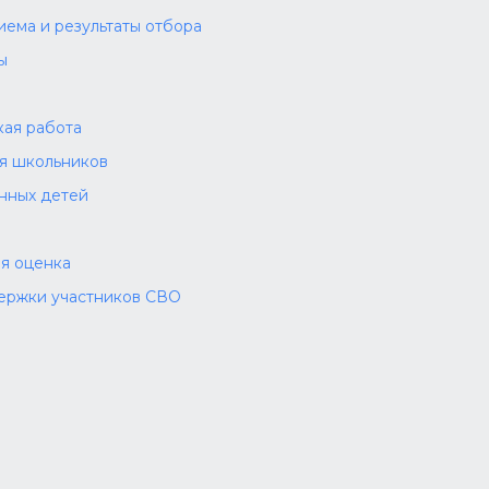
иема и результаты отбора
ы
а
ая работа
ля школьников
нных детей
я оценка
ержки участников СВО