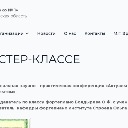
нко № 1»
ская область
рганизации
Новости
О нас
Контакты
М.Г. Э
СТЕР-КЛАССЕ
ональная научно – практическая конференция «Актуаль
пытом».
даватель по классу фортепиано Болдырева О.Ф. с уче
ватель кафедры фортепиано института Строева Ольга