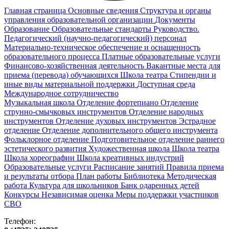
Главная страница
Основные сведения
Структура и органы
управления образовательной организации
Документы
Образование
Образовательные стандарты
Руководство.
Педагогический (научно-педагогический) персонал
Материально-техническое обеспечение и оснащенность
образовательного процесса
Платные образовательные услуги
Финансово-хозяйственная деятельность
Вакантные места для
приема (перевода) обучающихся
Школа театра
Стипендии и
иные виды материальной поддержки
Доступная среда
Международное сотрудничество
Музыкальная школа
Отделение фортепиано
Отделение
струнно-смычковых инструментов
Отделение народных
инструментов
Отделение духовых инструментов
Эстрадное
отделение
Отделение дополнительного общего инструмента
Фольклорное отделение
Подготовительное отделение раннего
эстетического развития
Художественная школа
Школа‌‌‌‌ театра
Школа хореографии
Школа креативных индустрий
Образовательные услуги
Расписание занятий
Правила приема
и результаты отбора
План работы
Библиотека
Методическая
работа
Культура для школьников
Банк одаренных детей
Конкурсы
Независимая оценка
Меры поддержки участников
СВО
Телефон: