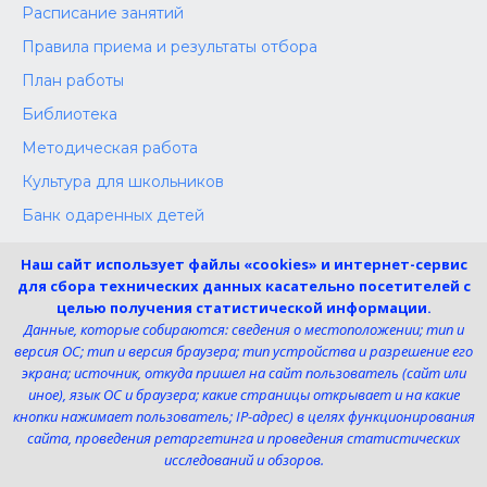
Расписание занятий
Правила приема и результаты отбора
План работы
Библиотека
Методическая работа
Культура для школьников
Банк одаренных детей
Конкурсы
Наш сайт использует файлы «cookies» и интернет-сервис
Независимая оценка
для сбора технических данных касательно посетителей с
целью получения статистической информации.
Меры поддержки участников СВО
Данные, которые собираются: сведения о местоположении; тип и
версия ОС; тип и версия браузера; тип устройства и разрешение его
экрана; источник, откуда пришел на сайт пользователь (сайт или
Телефон:
иное), язык ОС и браузера; какие страницы открывает и на какие
8 (4725) 240725
кнопки нажимает пользователь; IP-адрес) в целях функционирования
Электронная почта:
сайта, проведения ретаргетинга и проведения статистических
uk-dshi1@belgov.ru
исследований и обзоров.
Мы в социальных сетях