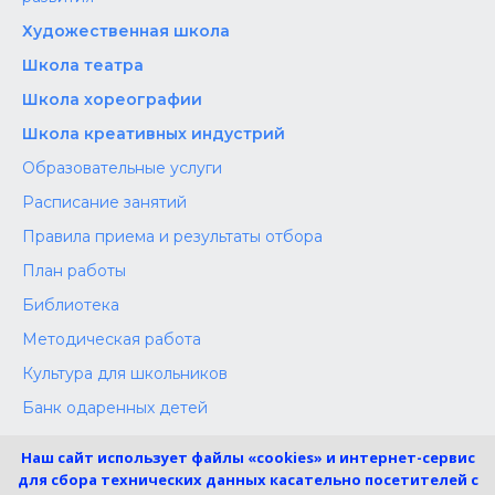
Художественная школа
Школа‌‌‌‌ театра
Школа хореографии
Школа креативных индустрий
Образовательные услуги
Расписание занятий
Правила приема и результаты отбора
План работы
Библиотека
Методическая работа
Культура для школьников
Банк одаренных детей
Конкурсы
Наш сайт использует файлы «cookies» и интернет-сервис
Независимая оценка
для сбора технических данных касательно посетителей с