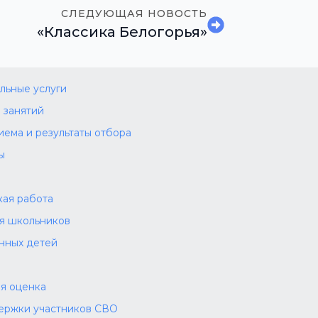
СЛЕДУЮЩАЯ НОВОСТЬ
«Классика Белогорья»
льные услуги
 занятий
иема и результаты отбора
ы
а
ая работа
ля школьников
нных детей
я оценка
ержки участников СВО