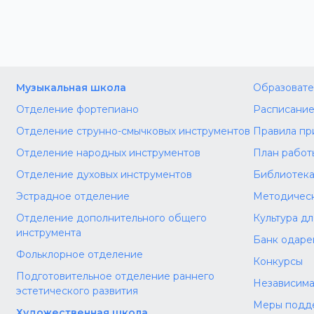
Музыкальная школа
Образовате
Отделение фортепиано
Расписание
Отделение струнно-смычковых инструментов
Правила пр
Отделение народных инструментов
План работ
Отделение духовых инструментов
Библиотек
Эстрадное отделение
Методическ
Отделение дополнительного общего
Культура д
инструмента
Банк одаре
Фольклорное отделение
Конкурсы
Подготовительное отделение раннего
Независима
эстетического развития
Меры подд
Художественная школа