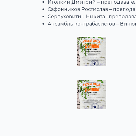
Иголкин Дмитрий – преподавател
Сафонников Ростислав – препода
Серпуховитин Никита –преподава
Ансамбль контрабасистов – Винюк