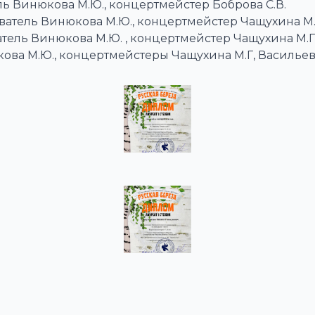
ь Винюкова М.Ю., концертмейстер Боброва С.В.
ватель Винюкова М.Ю., концертмейстер Чащухина М.
тель Винюкова М.Ю. , концертмейстер Чащухина М.Г
ова М.Ю., концертмейстеры Чащухина М.Г, Васильев 