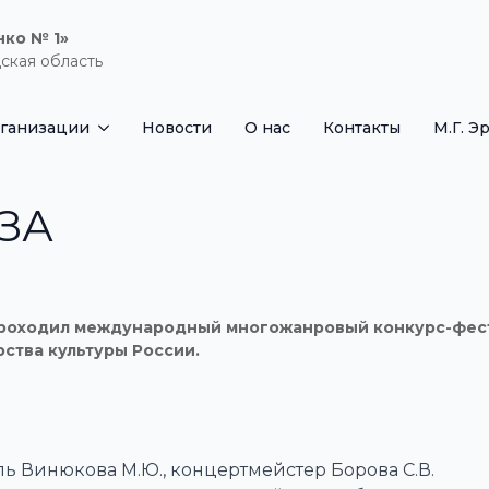
нко № 1»
ская область
рганизации
Новости
О нас
Контакты
М.Г. Э
ЗА
е проходил международный многожанровый конкурс-фест
тва культуры России.
ь Винюкова М.Ю., концертмейстер Борова С.В.