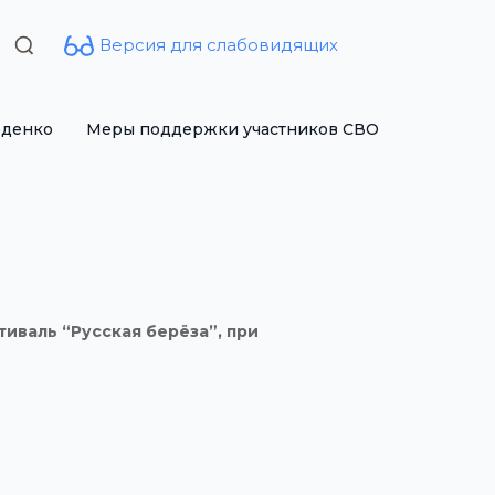
Версия для слабовидящих
Search
for:
рденко
Меры поддержки участников СВО
иваль “Русская берёза”, при