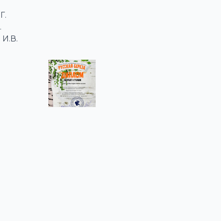
Г.
.
И.В.