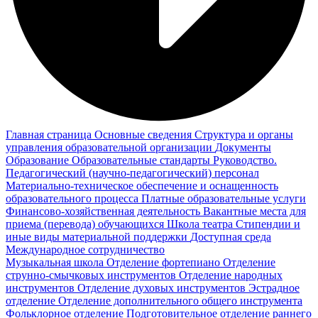
Главная страница
Основные сведения
Структура и органы
управления образовательной организации
Документы
Образование
Образовательные стандарты
Руководство.
Педагогический (научно-педагогический) персонал
Материально-техническое обеспечение и оснащенность
образовательного процесса
Платные образовательные услуги
Финансово-хозяйственная деятельность
Вакантные места для
приема (перевода) обучающихся
Школа театра
Стипендии и
иные виды материальной поддержки
Доступная среда
Международное сотрудничество
Музыкальная школа
Отделение фортепиано
Отделение
струнно-смычковых инструментов
Отделение народных
инструментов
Отделение духовых инструментов
Эстрадное
отделение
Отделение дополнительного общего инструмента
Фольклорное отделение
Подготовительное отделение раннего