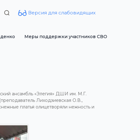
Версия для слабовидящих
Search
for:
рденко
Меры поддержки участников СВО
ский ансамбль «Элегия» ДШИ им. М.Г.
(преподаватель Лиходзиевская О.В.,
снежные платья олицетворяли нежность и