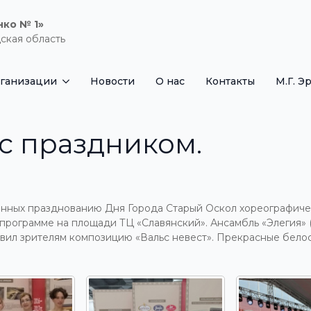
нко № 1»
ская область
рганизации
Новости
О нас
Контакты
М.Г. Э
с праздником.
енных празднованию Дня Города Старый Оскол хореографиче
программе на площади ТЦ «Славянский». Ансамбль «Элегия» 
вил зрителям композицию «Вальс невест». Прекрасные бело