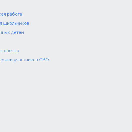
а
ая работа
ля школьников
нных детей
я оценка
ержки участников СВО