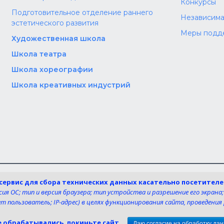
Конкурсы
Подготовительное отделение раннего
Независима
эстетического развития
Меры подд
Художественная школа
Школа‌‌‌‌ театра
Школа хореографии
Школа креативных индустрий
та:
Мы в со
-сервис для сбора технических данных касательно посетител
ru
я ОС; тип и версия браузера; тип устройства и разрешение его экрана;
т пользователь; IP-адрес) в целях функционирования сайта, проведени
© 2026 МБУ ДО «ДШИ им. М.Г. Эрденко №1»
е обрабатывались, покиньте сайт.
Даю согласие на обработку да