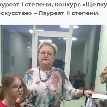
ауреат
I
степени, конкурс «Щелку
искусстве» – Лауреат
II
степени
.