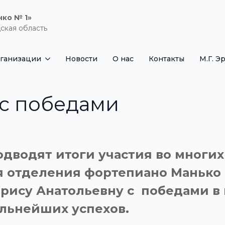
нко № 1»
ская область
рганизации
Новости
О нас
Контакты
М.Г. Э
с победами
дводят итоги участия во многих
 отделения фортепиано Манько 
арису Анатольевну с победами 
альнейших успехов.