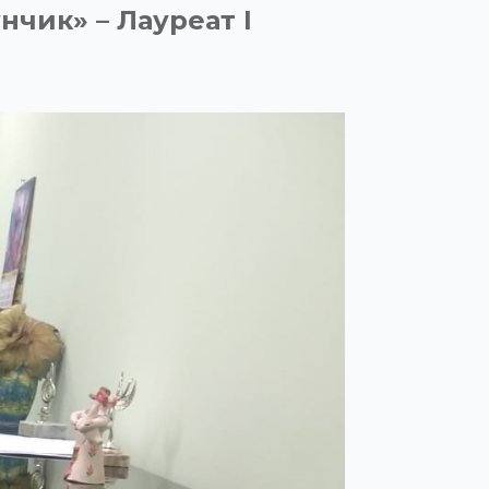
нчик» – Лауреат
I