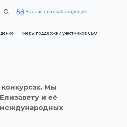
Версия для слабовидящих
Search
for:
рденко
Меры поддержки участников СВО
 конкурсах. Мы
Елизавету и её
в международных