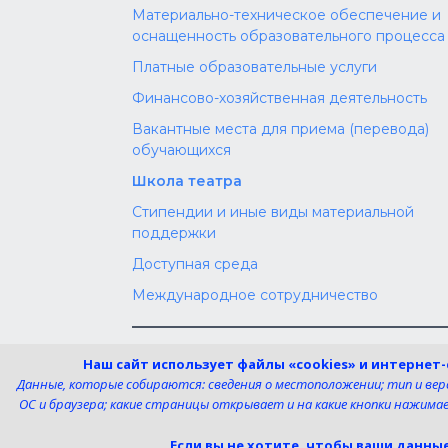
Материально-техническое обеспечение и
оснащенность образовательного процесса
Платные образовательные услуги
Финансово-хозяйственная деятельность
Вакантные места для приема (перевода)
обучающихся
Школа театра
Стипендии и иные виды материальной
поддержки
Доступная среда
Международное сотрудничество
Телефон:
Электронная поч
Наш сайт использует файлы «cookies» и интернет
8 (4725) 240725
uk-dshi1@belgov.
Данные, которые собираются: сведения о местоположении; тип и верси
ОС и браузера; какие страницы открывает и на какие кнопки нажимае
Если вы не хотите, чтобы ваши данны