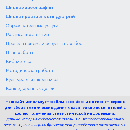
Школа хореографии
Школа креативных индустрий
Образовательные услуги
Расписание занятий
Правила приема и результаты отбора
План работы
Библиотека
Методическая работа
Культура для школьников
Банк одаренных детей
Конкурсы
Наш сайт использует файлы «cookies» и интернет-сервис
Независимая оценка
для сбора технических данных касательно посетителей с
целью получения статистической информации.
Меры поддержки участников СВО
Данные, которые собираются: сведения о местоположении; тип и
версия ОС; тип и версия браузера; тип устройства и разрешение его