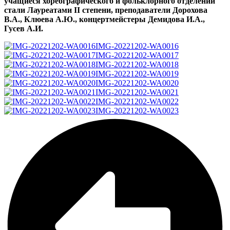
учащиеся хореографического и фольклорного отделений
стали Лауреатами
II
степени, преподаватели Дорохова
В.А., Клюева А.Ю., концертмейстеры Демидова И.А.,
Гусев А.И.
IMG-20221202-WA0016
IMG-20221202-WA0017
IMG-20221202-WA0018
IMG-20221202-WA0019
IMG-20221202-WA0020
IMG-20221202-WA0021
IMG-20221202-WA0022
IMG-20221202-WA0023