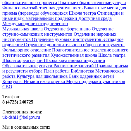
образовательного процесса
Платные образовательные услуги
Финансово-хозяйственная деятельность
Вакантные места для
приема (перевода) обучающихся
Школа театра
Стипендии и
иные виды материальной поддержки
Доступная среда
Международное сотрудничество
Музыкальная школа
Отделение фортепиано
Отделение
струнно-смычковых инструментов
Отделение народных
инструментов
Отделение духовых инструментов
Эстрадное
отделение
Отделение дополнительного общего инструмента
Фольклорное отделение
Подготовительное отделение раннего
эстетического развития
Художественная школа
Школа‌‌‌‌ театра
Школа хореографии
Школа креативных индустрий
Образовательные услуги
Расписание занятий
Правила приема
и результаты отбора
План работы
Библиотека
Методическая
работа
Культура для школьников
Банк одаренных детей
Конкурсы
Независимая оценка
Меры поддержки участников
СВО
Телефон:
8 (4725) 240725
Электронная почта:
uk-dshi1@belgov.ru
Мы в социальных сетях