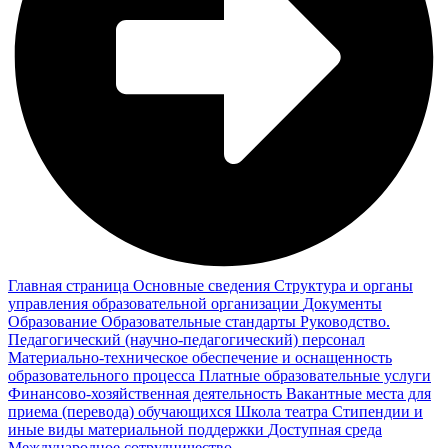
Главная страница
Основные сведения
Структура и органы
управления образовательной организации
Документы
Образование
Образовательные стандарты
Руководство.
Педагогический (научно-педагогический) персонал
Материально-техническое обеспечение и оснащенность
образовательного процесса
Платные образовательные услуги
Финансово-хозяйственная деятельность
Вакантные места для
приема (перевода) обучающихся
Школа театра
Стипендии и
иные виды материальной поддержки
Доступная среда
Международное сотрудничество