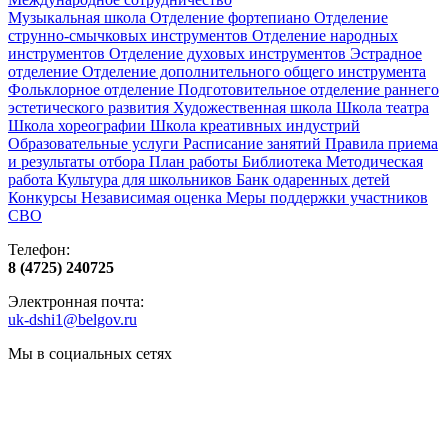
Музыкальная школа
Отделение фортепиано
Отделение
струнно-смычковых инструментов
Отделение народных
инструментов
Отделение духовых инструментов
Эстрадное
отделение
Отделение дополнительного общего инструмента
Фольклорное отделение
Подготовительное отделение раннего
эстетического развития
Художественная школа
Школа‌‌‌‌ театра
Школа хореографии
Школа креативных индустрий
Образовательные услуги
Расписание занятий
Правила приема
и результаты отбора
План работы
Библиотека
Методическая
работа
Культура для школьников
Банк одаренных детей
Конкурсы
Независимая оценка
Меры поддержки участников
СВО
Телефон:
8 (4725) 240725
Электронная почта:
uk-dshi1@belgov.ru
Мы в социальных сетях