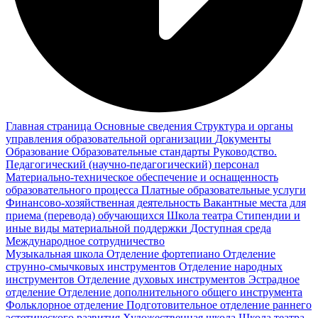
Главная страница
Основные сведения
Структура и органы
управления образовательной организации
Документы
Образование
Образовательные стандарты
Руководство.
Педагогический (научно-педагогический) персонал
Материально-техническое обеспечение и оснащенность
образовательного процесса
Платные образовательные услуги
Финансово-хозяйственная деятельность
Вакантные места для
приема (перевода) обучающихся
Школа театра
Стипендии и
иные виды материальной поддержки
Доступная среда
Международное сотрудничество
Музыкальная школа
Отделение фортепиано
Отделение
струнно-смычковых инструментов
Отделение народных
инструментов
Отделение духовых инструментов
Эстрадное
отделение
Отделение дополнительного общего инструмента
Фольклорное отделение
Подготовительное отделение раннего
эстетического развития
Художественная школа
Школа‌‌‌‌ театра