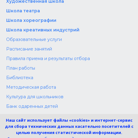
Художественная школа
Школа‌‌‌‌ театра
Школа хореографии
Школа креативных индустрий
Образовательные услуги
Расписание занятий
Правила приема и результаты отбора
План работы
Библиотека
Методическая работа
Культура для школьников
Банк одаренных детей
Конкурсы
Наш сайт использует файлы «cookies» и интернет-сервис
Независимая оценка
для сбора технических данных касательно посетителей с
целью получения статистической информации.
Меры поддержки участников СВО