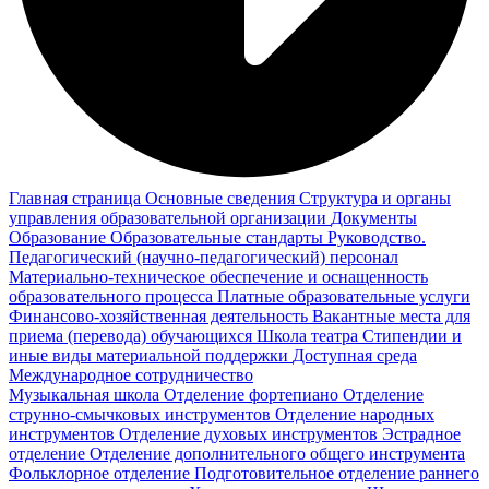
Главная страница
Основные сведения
Структура и органы
управления образовательной организации
Документы
Образование
Образовательные стандарты
Руководство.
Педагогический (научно-педагогический) персонал
Материально-техническое обеспечение и оснащенность
образовательного процесса
Платные образовательные услуги
Финансово-хозяйственная деятельность
Вакантные места для
приема (перевода) обучающихся
Школа театра
Стипендии и
иные виды материальной поддержки
Доступная среда
Международное сотрудничество
Музыкальная школа
Отделение фортепиано
Отделение
струнно-смычковых инструментов
Отделение народных
инструментов
Отделение духовых инструментов
Эстрадное
отделение
Отделение дополнительного общего инструмента
Фольклорное отделение
Подготовительное отделение раннего