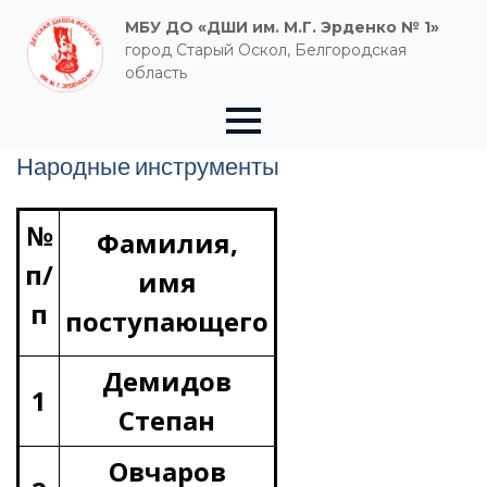
МБУ ДО «ДШИ им. М.Г. Эрденко № 1»
город Старый Оскол, Белгородская
область
Народные инструменты
№
Фамилия,
п/
имя
п
поступающего
Демидов
1
Степан
Овчаров