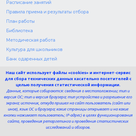
Расписание занятий
Правила приема и результаты отбора
План работы
Библиотека
Методическая работа
Культура для школьников
Банк одаренных детей
Конкурсы
Наш сайт использует файлы «cookies» и интернет-сервис
Независимая оценка
для сбора технических данных касательно посетителей с
целью получения статистической информации.
Меры поддержки участников СВО
Данные, которые собираются: сведения о местоположении; тип и
версия ОС; тип и версия браузера; тип устройства и разрешение его
экрана; источник, откуда пришел на сайт пользователь (сайт или
Телефон:
иное), язык ОС и браузера; какие страницы открывает и на какие
8 (4725) 240725
кнопки нажимает пользователь; IP-адрес) в целях функционирования
Электронная почта:
сайта, проведения ретаргетинга и проведения статистических
uk-dshi1@belgov.ru
исследований и обзоров.
Мы в социальных сетях