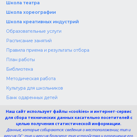
Школа‌‌‌‌ театра
Школа хореографии
Школа креативных индустрий
Образовательные услуги
Расписание занятий
Правила приема и результаты отбора
План работы
Библиотека
Методическая работа
Культура для школьников
Банк одаренных детей
Конкурсы
Наш сайт использует файлы «cookies» и интернет-сервис
Независимая оценка
для сбора технических данных касательно посетителей с
целью получения статистической информации.
Меры поддержки участников СВО
Данные, которые собираются: сведения о местоположении; тип и
версия ОС; тип и версия браузера; тип устройства и разрешение его