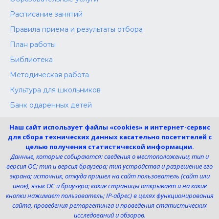
Расписание занятий
Правила приема и результаты отбора
План работы
Библиотека
Методическая работа
Культура для школьников
Банк одаренных детей
Конкурсы
Наш сайт использует файлы «cookies» и интернет-сервис
Независимая оценка
для сбора технических данных касательно посетителей с
целью получения статистической информации.
Меры поддержки участников СВО
Данные, которые собираются: сведения о местоположении; тип и
версия ОС; тип и версия браузера; тип устройства и разрешение его
экрана; источник, откуда пришел на сайт пользователь (сайт или
Телефон:
иное), язык ОС и браузера; какие страницы открывает и на какие
8 (4725) 240725
кнопки нажимает пользователь; IP-адрес) в целях функционирования
Электронная почта:
сайта, проведения ретаргетинга и проведения статистических
uk-dshi1@belgov.ru
исследований и обзоров.