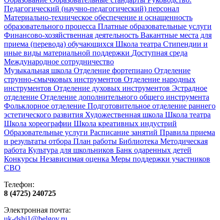
Педагогический (научно-педагогический) персонал
Материально-техническое обеспечение и оснащенность
образовательного процесса
Платные образовательные услуги
Финансово-хозяйственная деятельность
Вакантные места для
приема (перевода) обучающихся
Школа театра
Стипендии и
иные виды материальной поддержки
Доступная среда
Международное сотрудничество
Музыкальная школа
Отделение фортепиано
Отделение
струнно-смычковых инструментов
Отделение народных
инструментов
Отделение духовых инструментов
Эстрадное
отделение
Отделение дополнительного общего инструмента
Фольклорное отделение
Подготовительное отделение раннего
эстетического развития
Художественная школа
Школа‌‌‌‌ театра
Школа хореографии
Школа креативных индустрий
Образовательные услуги
Расписание занятий
Правила приема
и результаты отбора
План работы
Библиотека
Методическая
работа
Культура для школьников
Банк одаренных детей
Конкурсы
Независимая оценка
Меры поддержки участников
СВО
Телефон:
8 (4725) 240725
Электронная почта:
uk-dshi1@belgov.ru