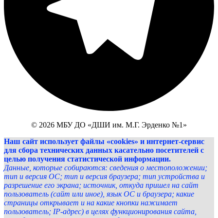
© 2026 МБУ ДО «ДШИ им. М.Г. Эрденко №1»
Наш сайт использует файлы «cookies» и интернет-сервис
для сбора технических данных касательно посетителей с
целью получения статистической информации.
Данные, которые собираются: сведения о местоположении;
тип и версия ОС; тип и версия браузера; тип устройства и
разрешение его экрана; источник, откуда пришел на сайт
пользователь (сайт или иное), язык ОС и браузера; какие
страницы открывает и на какие кнопки нажимает
пользователь; IP-адрес) в целях функционирования сайта,