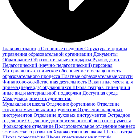
Главная страница
Основные сведения
Структура и органы
управления образовательной организации
Документы
Образование
Образовательные стандарты
Руководство.
Педагогический (научно-педагогический) персонал
Материально-техническое обеспечение и оснащенность
образовательного процесса
Платные образовательные услуги
Финансово-хозяйственная деятельность
Вакантные места для
приема (перевода) обучающихся
Школа театра
Стипендии и
иные виды материальной поддержки
Доступная среда
Международное сотрудничество
Музыкальная школа
Отделение фортепиано
Отделение
струнно-смычковых инструментов
Отделение народных
инструментов
Отделение духовых инструментов
Эстрадное
отделение
Отделение дополнительного общего инструмента
Фольклорное отделение
Подготовительное отделение раннего
эстетического развития
Художественная школа
Школа‌‌‌‌ театра
Школа хореографии
Школа креативных индустрий