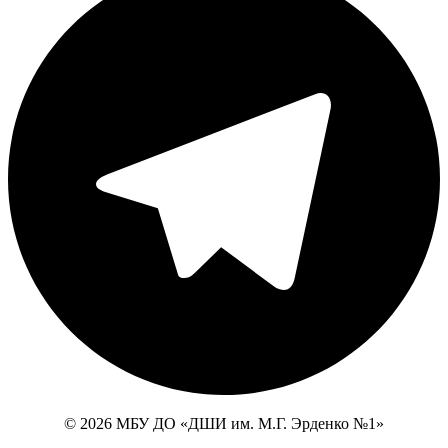
© 2026 МБУ ДО «ДШИ им. М.Г. Эрденко №1»