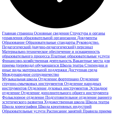
Главная страница
Основные сведения
Структура и органы
управления образовательной организации
Документы
Образование
Образовательные стандарты
Руководство.
Педагогический (научно-педагогический) персонал
Материально-техническое обеспечение и оснащенность
образовательного процесса
Платные образовательные услуги
Финансово-хозяйственная деятельность
Вакантные места для
приема (перевода) обучающихся
Школа театра
Стипендии и
иные виды материальной поддержки
Доступная среда
Международное сотрудничество
Музыкальная школа
Отделение фортепиано
Отделение
струнно-смычковых инструментов
Отделение народных
инструментов
Отделение духовых инструментов
Эстрадное
отделение
Отделение дополнительного общего инструмента
Фольклорное отделение
Подготовительное отделение раннего
эстетического развития
Художественная школа
Школа‌‌‌‌ театра
Школа хореографии
Школа креативных индустрий
Образовательные услуги
Расписание занятий
Правила приема