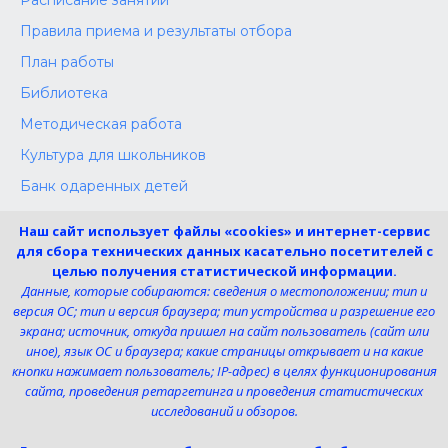
Правила приема и результаты отбора
План работы
Библиотека
Методическая работа
Культура для школьников
Банк одаренных детей
Конкурсы
Наш сайт использует файлы «cookies» и интернет-сервис
Независимая оценка
для сбора технических данных касательно посетителей с
целью получения статистической информации.
Меры поддержки участников СВО
Данные, которые собираются: сведения о местоположении; тип и
версия ОС; тип и версия браузера; тип устройства и разрешение его
экрана; источник, откуда пришел на сайт пользователь (сайт или
Телефон:
иное), язык ОС и браузера; какие страницы открывает и на какие
8 (4725) 240725
кнопки нажимает пользователь; IP-адрес) в целях функционирования
Электронная почта:
сайта, проведения ретаргетинга и проведения статистических
uk-dshi1@belgov.ru
исследований и обзоров.
Мы в социальных сетях