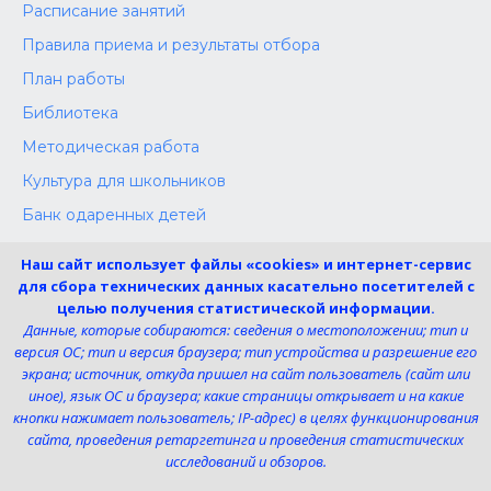
Расписание занятий
Правила приема и результаты отбора
План работы
Библиотека
Методическая работа
Культура для школьников
Банк одаренных детей
Конкурсы
Наш сайт использует файлы «cookies» и интернет-сервис
Независимая оценка
для сбора технических данных касательно посетителей с
целью получения статистической информации.
Меры поддержки участников СВО
Данные, которые собираются: сведения о местоположении; тип и
версия ОС; тип и версия браузера; тип устройства и разрешение его
экрана; источник, откуда пришел на сайт пользователь (сайт или
Телефон:
иное), язык ОС и браузера; какие страницы открывает и на какие
8 (4725) 240725
кнопки нажимает пользователь; IP-адрес) в целях функционирования
Электронная почта:
сайта, проведения ретаргетинга и проведения статистических
uk-dshi1@belgov.ru
исследований и обзоров.
Мы в социальных сетях