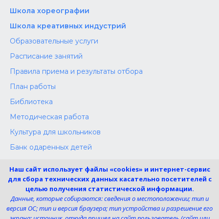
Школа хореографии
Школа креативных индустрий
Образовательные услуги
Расписание занятий
Правила приема и результаты отбора
План работы
Библиотека
Методическая работа
Культура для школьников
Банк одаренных детей
Конкурсы
Наш сайт использует файлы «cookies» и интернет-сервис
Независимая оценка
для сбора технических данных касательно посетителей с
целью получения статистической информации.
Меры поддержки участников СВО
Данные, которые собираются: сведения о местоположении; тип и
версия ОС; тип и версия браузера; тип устройства и разрешение его
экрана; источник, откуда пришел на сайт пользователь (сайт или