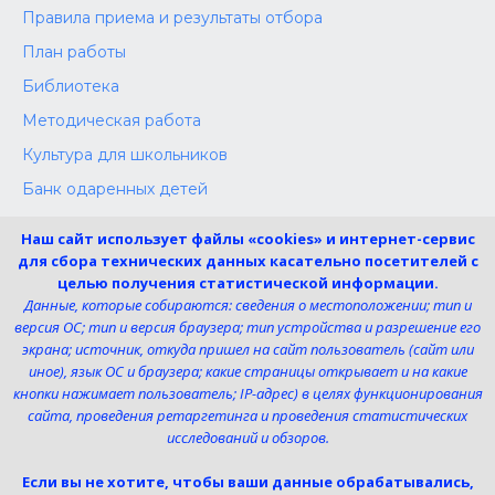
Правила приема и результаты отбора
План работы
Библиотека
Методическая работа
Культура для школьников
Банк одаренных детей
Конкурсы
Наш сайт использует файлы «cookies» и интернет-сервис
Независимая оценка
для сбора технических данных касательно посетителей с
целью получения статистической информации.
Меры поддержки участников СВО
Данные, которые собираются: сведения о местоположении; тип и
версия ОС; тип и версия браузера; тип устройства и разрешение его
экрана; источник, откуда пришел на сайт пользователь (сайт или
Телефон:
иное), язык ОС и браузера; какие страницы открывает и на какие
8 (4725) 240725
кнопки нажимает пользователь; IP-адрес) в целях функционирования
Электронная почта:
сайта, проведения ретаргетинга и проведения статистических
uk-dshi1@belgov.ru
исследований и обзоров.
Мы в социальных сетях
Если вы не хотите, чтобы ваши данные обрабатывались,