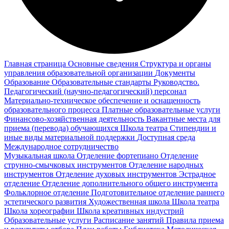
Главная страница
Основные сведения
Структура и органы
управления образовательной организации
Документы
Образование
Образовательные стандарты
Руководство.
Педагогический (научно-педагогический) персонал
Материально-техническое обеспечение и оснащенность
образовательного процесса
Платные образовательные услуги
Финансово-хозяйственная деятельность
Вакантные места для
приема (перевода) обучающихся
Школа театра
Стипендии и
иные виды материальной поддержки
Доступная среда
Международное сотрудничество
Музыкальная школа
Отделение фортепиано
Отделение
струнно-смычковых инструментов
Отделение народных
инструментов
Отделение духовых инструментов
Эстрадное
отделение
Отделение дополнительного общего инструмента
Фольклорное отделение
Подготовительное отделение раннего
эстетического развития
Художественная школа
Школа‌‌‌‌ театра
Школа хореографии
Школа креативных индустрий
Образовательные услуги
Расписание занятий
Правила приема