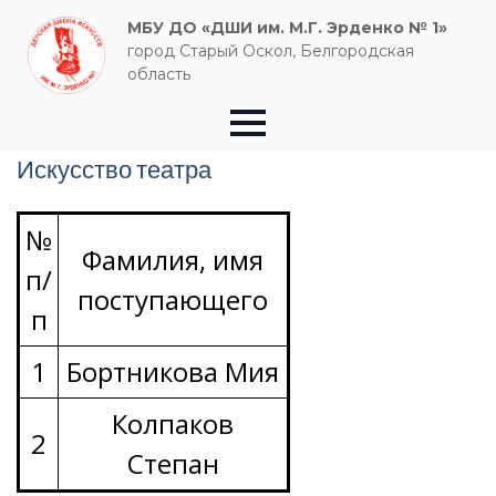
МБУ ДО «ДШИ им. М.Г. Эрденко № 1»
город Старый Оскол, Белгородская
область
Искусство театра
№
Фамилия, имя
п/
поступающего
п
1
Бортникова Мия
Колпаков
2
Степан