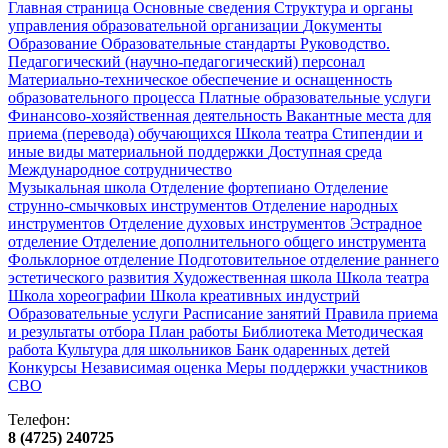
Главная страница
Основные сведения
Структура и органы
управления образовательной организации
Документы
Образование
Образовательные стандарты
Руководство.
Педагогический (научно-педагогический) персонал
Материально-техническое обеспечение и оснащенность
образовательного процесса
Платные образовательные услуги
Финансово-хозяйственная деятельность
Вакантные места для
приема (перевода) обучающихся
Школа театра
Стипендии и
иные виды материальной поддержки
Доступная среда
Международное сотрудничество
Музыкальная школа
Отделение фортепиано
Отделение
струнно-смычковых инструментов
Отделение народных
инструментов
Отделение духовых инструментов
Эстрадное
отделение
Отделение дополнительного общего инструмента
Фольклорное отделение
Подготовительное отделение раннего
эстетического развития
Художественная школа
Школа‌‌‌‌ театра
Школа хореографии
Школа креативных индустрий
Образовательные услуги
Расписание занятий
Правила приема
и результаты отбора
План работы
Библиотека
Методическая
работа
Культура для школьников
Банк одаренных детей
Конкурсы
Независимая оценка
Меры поддержки участников
СВО
Телефон:
8 (4725) 240725