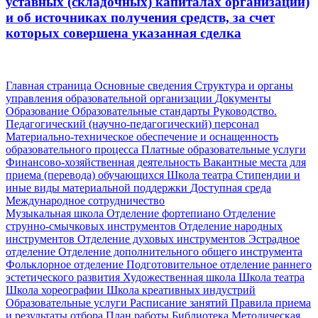
уставных (складочных) капиталах организаций)
и об источниках получения средств, за счет
которых совершена указанная сделка
Главная страница
Основные сведения
Структура и органы
управления образовательной организации
Документы
Образование
Образовательные стандарты
Руководство.
Педагогический (научно-педагогический) персонал
Материально-техническое обеспечение и оснащенность
образовательного процесса
Платные образовательные услуги
Финансово-хозяйственная деятельность
Вакантные места для
приема (перевода) обучающихся
Школа театра
Стипендии и
иные виды материальной поддержки
Доступная среда
Международное сотрудничество
Музыкальная школа
Отделение фортепиано
Отделение
струнно-смычковых инструментов
Отделение народных
инструментов
Отделение духовых инструментов
Эстрадное
отделение
Отделение дополнительного общего инструмента
Фольклорное отделение
Подготовительное отделение раннего
эстетического развития
Художественная школа
Школа‌‌‌‌ театра
Школа хореографии
Школа креативных индустрий
Образовательные услуги
Расписание занятий
Правила приема
и результаты отбора
План работы
Библиотека
Методическая