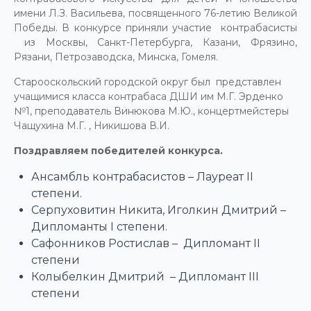
имени Л.З. Васильева, посвященного 76-летию Великой
Победы. В конкурсе приняли участие контрабасисты
из Москвы, Санкт-Петербурга, Казани, Фрязино,
Рязани, Петрозаводска, Минска, Гомеля.
Старооскольский городской округ был представлен
учащимися класса контрабаса ДШИ им М.Г. Эрденко
№1, преподаватель Винюкова М.Ю., концертмейстеры
Чащухина М.Г. , Никишова В.И.
Поздравляем победителей конкурса.
Ансамбль контрабасистов – Лауреат II
степени.
Серпуховитин Никита, Иголкин Дмитрий –
Дипломанты I степени.
Сафонников Ростислав – Дипломант II
степени
Колыбелкин Дмитрий – Дипломант III
степени