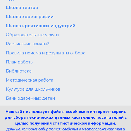
Школа‌‌‌‌ театра
Школа хореографии
Школа креативных индустрий
Образовательные услуги
Расписание занятий
Правила приема и результаты отбора
План работы
Библиотека
Методическая работа
Культура для школьников
Банк одаренных детей
Конкурсы
Наш сайт использует файлы «cookies» и интернет-сервис
Независимая оценка
для сбора технических данных касательно посетителей с
целью получения статистической информации.
Меры поддержки участников СВО
Данные, которые собираются: сведения о местоположении; тип и