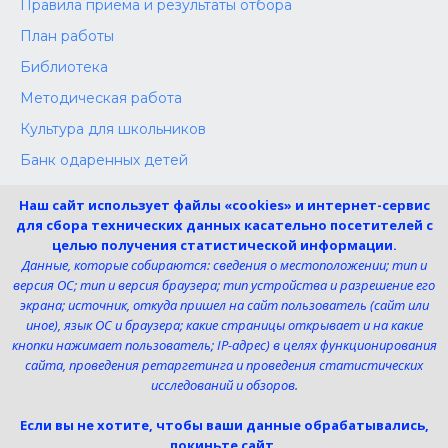
Правила приема и результаты отбора
План работы
Библиотека
Методическая работа
Культура для школьников
Банк одаренных детей
Конкурсы
Наш сайт использует файлы «cookies» и интернет-сервис
Независимая оценка
для сбора технических данных касательно посетителей с
целью получения статистической информации.
Меры поддержки участников СВО
Данные, которые собираются: сведения о местоположении; тип и
версия ОС; тип и версия браузера; тип устройства и разрешение его
экрана; источник, откуда пришел на сайт пользователь (сайт или
Телефон:
иное), язык ОС и браузера; какие страницы открывает и на какие
8 (4725) 240725
кнопки нажимает пользователь; IP-адрес) в целях функционирования
Электронная почта:
сайта, проведения ретаргетинга и проведения статистических
uk-dshi1@belgov.ru
исследований и обзоров.
Мы в социальных сетях
Если вы не хотите, чтобы ваши данные обрабатывались,
покиньте сайт.