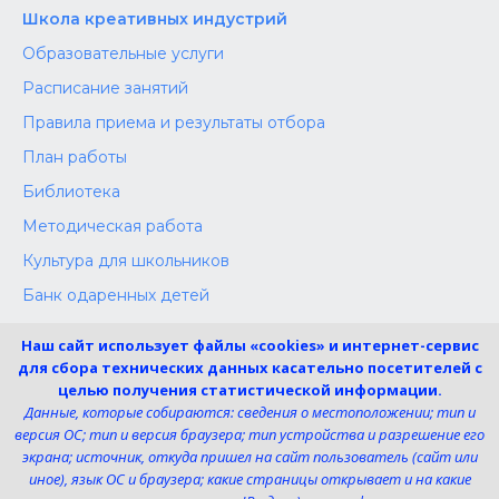
Школа креативных индустрий
Образовательные услуги
Расписание занятий
Правила приема и результаты отбора
План работы
Библиотека
Методическая работа
Культура для школьников
Банк одаренных детей
Конкурсы
Наш сайт использует файлы «cookies» и интернет-сервис
Независимая оценка
для сбора технических данных касательно посетителей с
целью получения статистической информации.
Меры поддержки участников СВО
Данные, которые собираются: сведения о местоположении; тип и
версия ОС; тип и версия браузера; тип устройства и разрешение его
экрана; источник, откуда пришел на сайт пользователь (сайт или
Телефон:
иное), язык ОС и браузера; какие страницы открывает и на какие
8 (4725) 240725