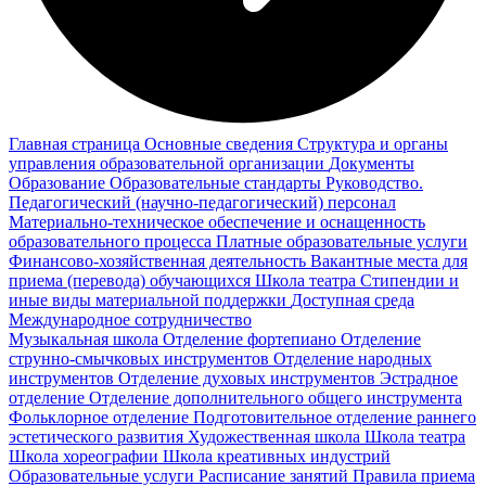
Главная страница
Основные сведения
Структура и органы
управления образовательной организации
Документы
Образование
Образовательные стандарты
Руководство.
Педагогический (научно-педагогический) персонал
Материально-техническое обеспечение и оснащенность
образовательного процесса
Платные образовательные услуги
Финансово-хозяйственная деятельность
Вакантные места для
приема (перевода) обучающихся
Школа театра
Стипендии и
иные виды материальной поддержки
Доступная среда
Международное сотрудничество
Музыкальная школа
Отделение фортепиано
Отделение
струнно-смычковых инструментов
Отделение народных
инструментов
Отделение духовых инструментов
Эстрадное
отделение
Отделение дополнительного общего инструмента
Фольклорное отделение
Подготовительное отделение раннего
эстетического развития
Художественная школа
Школа‌‌‌‌ театра
Школа хореографии
Школа креативных индустрий
Образовательные услуги
Расписание занятий
Правила приема