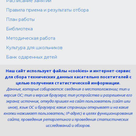
Расписание занятий
Правила приема и результаты отбора
План работы
Библиотека
Методическая работа
Культура для школьников
Банк одаренных детей
Конкурсы
Наш сайт использует файлы «cookies» и интернет-сервис
Независимая оценка
для сбора технических данных касательно посетителей с
целью получения статистической информации.
Меры поддержки участников СВО
Данные, которые собираются: сведения о местоположении; тип и
версия ОС; тип и версия браузера; тип устройства и разрешение его
экрана; источник, откуда пришел на сайт пользователь (сайт или
Телефон:
иное), язык ОС и браузера; какие страницы открывает и на какие
8 (4725) 240725
кнопки нажимает пользователь; IP-адрес) в целях функционирования
Электронная почта:
сайта, проведения ретаргетинга и проведения статистических
uk-dshi1@belgov.ru
исследований и обзоров.
Мы в социальных сетях