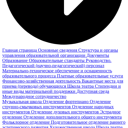
Главная страница
Основные сведения
Структура и органы
управления образовательной организации
Документы
Образование
Образовательные стандарты
Руководство.
Педагогический (научно-педагогический) персонал
Материально-техническое обеспечение и оснащенность
образовательного процесса
Платные образовательные услуги
Финансово-хозяйственная деятельность
Вакантные места для
приема (перевода) обучающихся
Школа театра
Стипендии и
иные виды материальной поддержки
Доступная среда
Международное сотрудничество
Музыкальная школа
Отделение фортепиано
Отделение
струнно-смычковых инструментов
Отделение народных
инструментов
Отделение духовых инструментов
Эстрадное
отделение
Отделение дополнительного общего инструмента
Фольклорное отделение
Подготовительное отделение раннего
эстетического развития
Художественная школа
Школа‌‌‌‌ театра