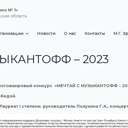
нко № 1»
ская область
рганизации
Новости
О нас
Контакты
М.Г. Э
ЫКАНТОФФ – 2023
многожанровый конкурс «МЕЧТАЙ С МУЗЫКАНТОФФ – 20
обедой.
 Лауреат
I
степени. руководитель Полухина Г.А., концер