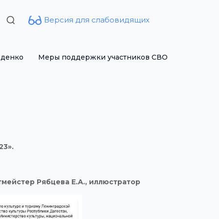
Версия для слабовидящих
Search
for:
рденко
Меры поддержки участников СВО
23».
тмейстер Рябцева Е.А., иллюстратор