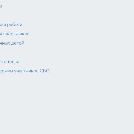
ы
а
ая работа
ля школьников
нных детей
я оценка
ержки участников СВО