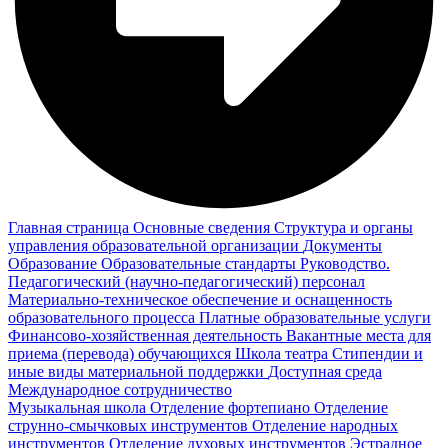
Главная страница
Основные сведения
Структура и органы
управления образовательной организации
Документы
Образование
Образовательные стандарты
Руководство.
Педагогический (научно-педагогический) персонал
Материально-техническое обеспечение и оснащенность
образовательного процесса
Платные образовательные услуги
Финансово-хозяйственная деятельность
Вакантные места для
приема (перевода) обучающихся
Школа театра
Стипендии и
иные виды материальной поддержки
Доступная среда
Международное сотрудничество
Музыкальная школа
Отделение фортепиано
Отделение
струнно-смычковых инструментов
Отделение народных
инструментов
Отделение духовых инструментов
Эстрадное