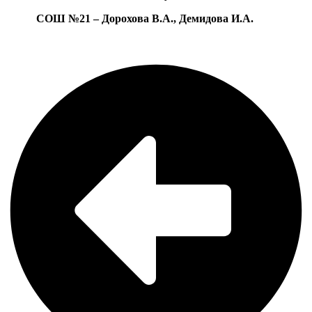
СОШ №21 – Дорохова В.А., Демидова И.А.