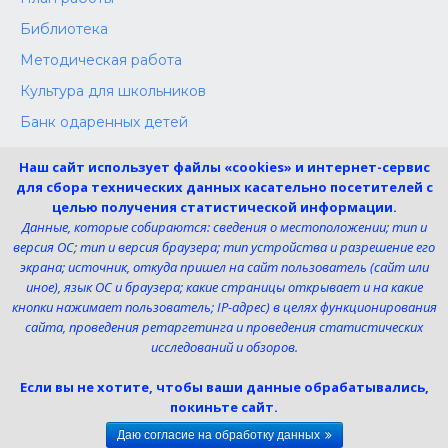
Библиотека
Методическая работа
Культура для школьников
Банк одаренных детей
Конкурсы
Наш сайт использует файлы «cookies» и интернет-сервис
Независимая оценка
для сбора технических данных касательно посетителей с
целью получения статистической информации.
Меры поддержки участников СВО
Данные, которые собираются: сведения о местоположении; тип и
версия ОС; тип и версия браузера; тип устройства и разрешение его
экрана; источник, откуда пришел на сайт пользователь (сайт или
Телефон:
иное), язык ОС и браузера; какие страницы открывает и на какие
8 (4725) 240725
кнопки нажимает пользователь; IP-адрес) в целях функционирования
Электронная почта:
сайта, проведения ретаргетинга и проведения статистических
uk-dshi1@belgov.ru
исследований и обзоров.
Мы в социальных сетях
Если вы не хотите, чтобы ваши данные обрабатывались,
покиньте сайт.
Даю согласие на обработку данных