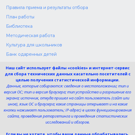
Правила приема и результаты отбора
План работы
Библиотека
Методическая работа
Культура для школьников
Банк одаренных детей
Конкурсы
Наш сайт использует файлы «cookies» и интернет-сервис
Независимая оценка
для сбора технических данных касательно посетителей с
целью получения статистической информации.
Меры поддержки участников СВО
Данные, которые собираются: сведения о местоположении; тип и
версия ОС; тип и версия браузера; тип устройства и разрешение его
экрана; источник, откуда пришел на сайт пользователь (сайт или
Телефон:
иное), язык ОС и браузера; какие страницы открывает и на какие
8 (4725) 240725
кнопки нажимает пользователь; IP-адрес) в целях функционирования
Электронная почта:
сайта, проведения ретаргетинга и проведения статистических
uk-dshi1@belgov.ru
исследований и обзоров.
Мы в социальных сетях
Если вы не хотите, чтобы ваши данные обрабатывались,