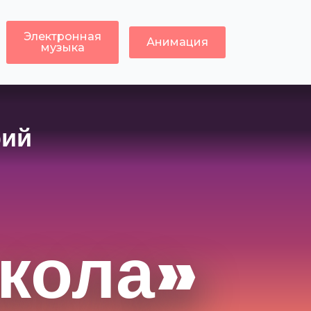
Электронная
Анимация
музыка
рий
кола»