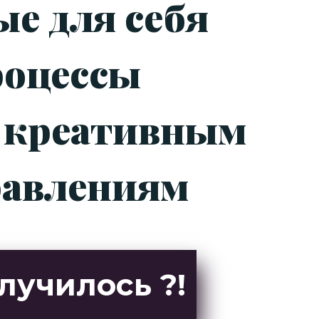
ые для себя
роцессы
м креативным
равлениям
лучилось ?!