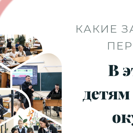
КАКИЕ З
ПЕР
В э
детям
ок