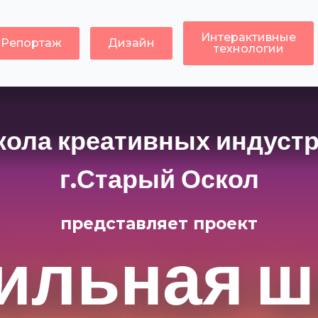
Интерактивные
Репортаж
Дизайн
технологии
ола креативных индуст
г.Старый Оскол
представляет проект
ильная ш