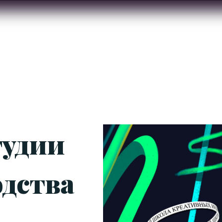
тудии
одства