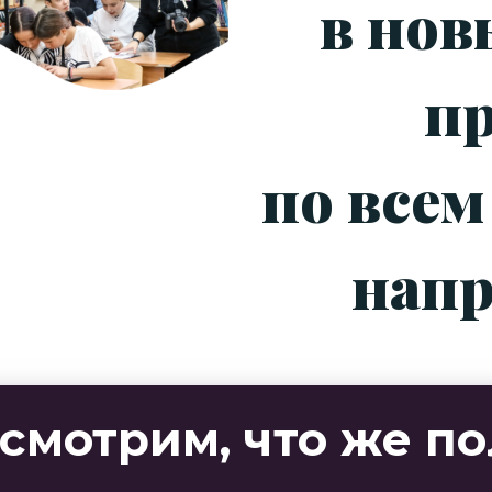
в нов
п
по все
нап
смотрим, что же по