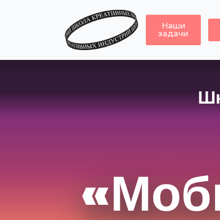
Наши
задачи
Шк
«Моб