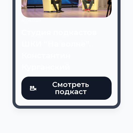
31.03.2025
Студия подкастов
ШКИ “На волне”.
Константин
Курганский
Смотреть
подкаст