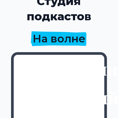
Студия
подкастов
На волне
Константи
Кургански