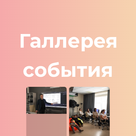
Галлерея
события