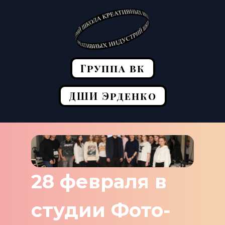
Группа вк
ДШИ Эрденко
28 февраля в
студии Фото-